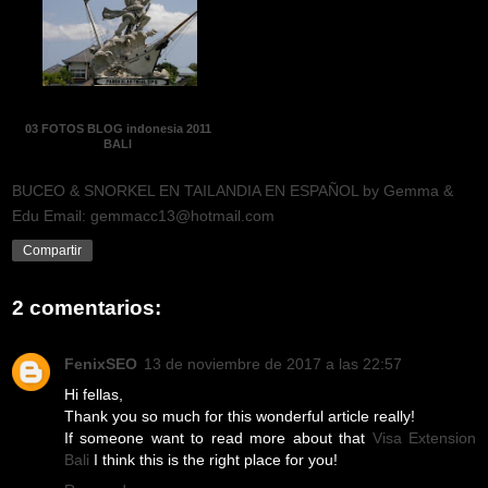
03 FOTOS BLOG indonesia 2011
BALI
BUCEO & SNORKEL EN TAILANDIA EN ESPAÑOL by Gemma &
Edu Email: gemmacc13@hotmail.com
Compartir
2 comentarios:
FenixSEO
13 de noviembre de 2017 a las 22:57
Hi fellas,
Thank you so much for this wonderful article really!
If someone want to read more about that
Visa Extension
Bali
I think this is the right place for you!