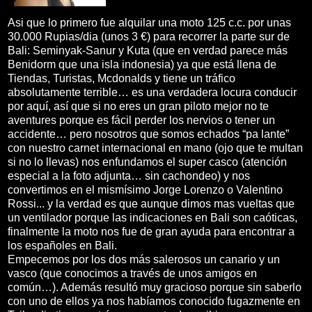
Asi que lo primero fue alquilar una moto 125 c.c. por unas
30.000 Rupias/dia (unos 3 €) para recorrer la parte sur de
Bali: Seminyak-Sanur y Kuta (que en verdad parece más
Benidorm que una isla indonesia) ya que está llena de
Tiendas, Turistas, Mcdonalds y tiene un tráfico
absolutamente terrible… es una verdadera locura conducir
por aquí, así que si no eres un gran piloto mejor no te
aventures porque es fácil perder los nervios o tener un
accidente… pero nosotros que somos echados “pa lante”
con nuestro carnet internacional en mano (ojo que te multan
si no lo llevas) nos enfundamos el super casco (atención
especial a la foto adjunta… sin cachondeo) y nos
convertimos en el mismísimo Jorge Lorenzo o Valentino
Rossi... y la verdad es que aunque dimos mas vueltas que
un ventilador porque las indicaciones en Bali son caóticas,
finalmente la moto nos fue de gran ayuda para encontrar a
los españoles en Bali.
Empecemos por los dos más salerosos un canario y un
vasco (que conocimos a través de unos amigos en
común…). Además resultó muy gracioso porque sin saberlo
con uno de ellos ya nos habíamos conocido fugazmente en