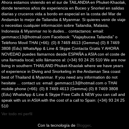
Ahora estamos viviendo en el sur de TAILANDIA en Phuket-Khaolak,
donde tenemos años de experiencia en Buceo y Snorkel en salidas
diarias y cruceros vida a bordo en especial en la costa del Mar de
Andamán lo mejor de Tailandia & Myanmar. Si quieres venir de viaje
o necesitas cualquier información sobre Tailandia, Malasia,
Indonesia & Myanmar no lo dudes... contactanos: email:
gemmacc13@hotmail.com Facebook: "Viajaybucea Tailandia" o
Teléfono Movil THAI (+66): (0) 8 7469 4613 (Gemma) (0) 8 7469
3808 (Edu) WhatsApp & Line & Skype Contacta Gratis Y AHORA
NOVEDAD puedes llamarnos desde ESPAÑA a ASIA con el coste de
una llamada local, sólo llámanos al: (+34) 93 24 25 510 We are now
living in southern THAILAND Phuket-Khaolak where we have years
of experience in Diving and Snorkeling in the Andaman Sea coast
best of Thailand & Myanmar. If you need any information do not
hesitate ... contact us: email: gemmacc13@hotmail.com o THAI
mobile phone (+66): (0) 8 7469 4613 (Gemma) (0) 8 7469 3808
(Edu) WhatsApp & Line & Skype Free Calls & NEW you can call and
speak with us in ASIA with the cost of a call to Spain: (+34) 93 24 25
510
Ver todo mi perfil
Con la tecnología de
Blogger
.