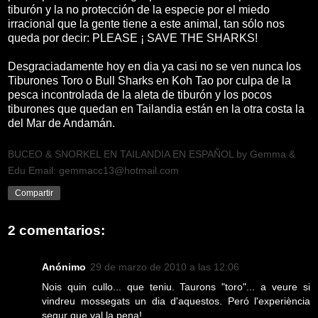
tiburón y la no protección de la especie por el miedo
irracional que la gente tiene a este animal, tan sólo nos
queda por decir: PLEASE ¡ SAVE THE SHARKS!
Desgraciadamente hoy en dia ya casi no se ven nunca los
Tiburones Toro o Bull Sharks en Koh Tao por culpa de la
pesca incontrolada de la aleta de tiburón y los pocos
tiburones que quedan en Tailandia están en la otra costa la
del Mar de Andamán.
BUCEO & SNORKEL EN TAILANDIA EN ESPAÑOL by Gemma &
Edu Email: gemmacc13@hotmail.com
Compartir
2 comentarios:
Anónimo
29 de marzo de 2010 a las 12:06
Nois quin cullo... que teniu. Taurons "toro"... a veure si
vindreu mossegats un dia d'aquestos. Peró l'experiència
segur que val la pena!