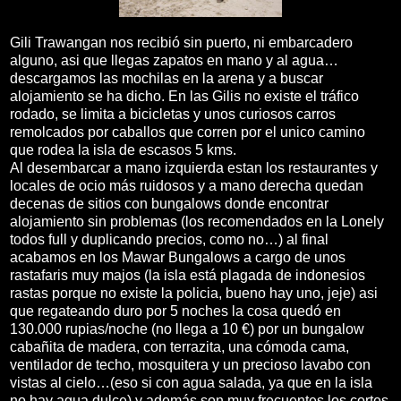
Gili Trawangan nos recibió sin puerto, ni embarcadero
alguno, asi que llegas zapatos en mano y al agua…
descargamos las mochilas en la arena y a buscar
alojamiento se ha dicho. En las Gilis no existe el tráfico
rodado, se limita a bicicletas y unos curiosos carros
remolcados por caballos que corren por el unico camino
que rodea la isla de escasos 5 kms.
Al desembarcar a mano izquierda estan los restaurantes y
locales de ocio más ruidosos y a mano derecha quedan
decenas de sitios con bungalows donde encontrar
alojamiento sin problemas (los recomendados en la Lonely
todos full y duplicando precios, como no…) al final
acabamos en los Mawar Bungalows a cargo de unos
rastafaris muy majos (la isla está plagada de indonesios
rastas porque no existe la policia, bueno hay uno, jeje) asi
que regateando duro por 5 noches la cosa quedó en
130.000 rupias/noche (no llega a 10 €) por un bungalow
cabañita de madera, con terrazita, una cómoda cama,
ventilador de techo, mosquitera y un precioso lavabo con
vistas al cielo…(eso si con agua salada, ya que en la isla
no hay agua dulce) y además son muy frecuentes los cortes