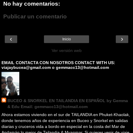
No hay comentarios:
Publicar un comentario
‹
›
Inicio
Ver versión web
EMAIL CONTACTA CON NOSOTROS CONTACT WITH US:
viajaybucea@gmail.com o gemmacc13@hotmail.com
BUCEO & SNORKEL EN TAILANDIA EN ESPAÑOL by Gemma
& Edu Email: gemmacc13@hotmail.com
Ahora estamos viviendo en el sur de TAILANDIA en Phuket-Khaolak,
donde tenemos años de experiencia en Buceo y Snorkel en salidas
diarias y cruceros vida a bordo en especial en la costa del Mar de
Andamán lo mejor de Tailandia & Myanmar. Si quieres venir de viaje