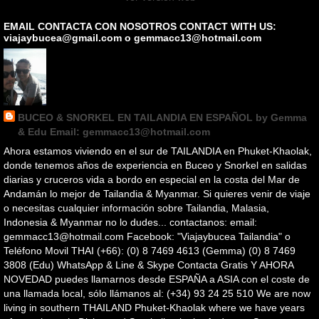
EMAIL CONTACTA CON NOSOTROS CONTACT WITH US:
viajaybucea@gmail.com o gemmacc13@hotmail.com
BUCEO & SNORKEL EN TAILANDIA EN ESPAÑOL by Gemma
& Edu Email: gemmacc13@hotmail.com
Ahora estamos viviendo en el sur de TAILANDIA en Phuket-Khaolak,
donde tenemos años de experiencia en Buceo y Snorkel en salidas
diarias y cruceros vida a bordo en especial en la costa del Mar de
Andamán lo mejor de Tailandia & Myanmar. Si quieres venir de viaje
o necesitas cualquier información sobre Tailandia, Malasia,
Indonesia & Myanmar no lo dudes... contactanos: email:
gemmacc13@hotmail.com Facebook: "Viajaybucea Tailandia" o
Teléfono Movil THAI (+66): (0) 8 7469 4613 (Gemma) (0) 8 7469
3808 (Edu) WhatsApp & Line & Skype Contacta Gratis Y AHORA
NOVEDAD puedes llamarnos desde ESPAÑA a ASIA con el coste de
una llamada local, sólo llámanos al: (+34) 93 24 25 510 We are now
living in southern THAILAND Phuket-Khaolak where we have years