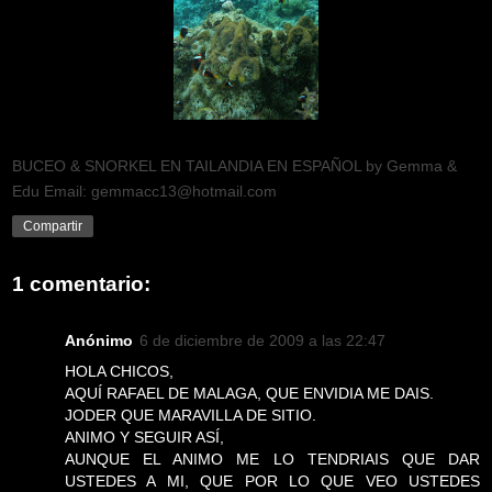
BUCEO & SNORKEL EN TAILANDIA EN ESPAÑOL by Gemma &
Edu Email: gemmacc13@hotmail.com
Compartir
1 comentario:
Anónimo
6 de diciembre de 2009 a las 22:47
HOLA CHICOS,
AQUÍ RAFAEL DE MALAGA, QUE ENVIDIA ME DAIS.
JODER QUE MARAVILLA DE SITIO.
ANIMO Y SEGUIR ASÍ,
AUNQUE EL ANIMO ME LO TENDRIAIS QUE DAR
USTEDES A MI, QUE POR LO QUE VEO USTEDES